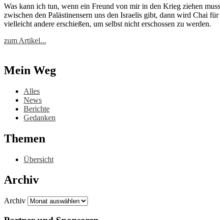
Was kann ich tun, wenn ein Freund von mir in den Krieg zie­hen muss? Da
zwi­schen den Pa­läs­ti­nen­sern uns den Is­rae­lis gibt, dann wird Chai für di
viel­leicht an­de­re er­schie­ßen, um selbst nicht er­schos­sen zu wer­den.
zum Artikel...
Mein Weg
Alles
News
Berichte
Gedanken
Themen
Übersicht
Archiv
Archiv