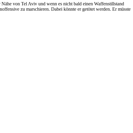
 Nähe von Tel Aviv und wenn es nicht bald ei­nen Waf­fen­still­stand
n­of­fen­si­ve zu mar­schie­ren. Da­bei könn­te er ge­tö­tet wer­den. Er müss­te