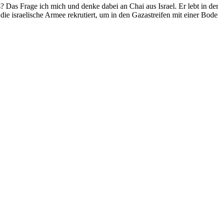
s Fra­ge ich mich und den­ke da­bei an Chai aus Is­ra­el. Er lebt in der
e is­rae­li­sche Ar­mee re­kru­tiert, um in den Ga­za­strei­fen mit ei­ner Bo­de