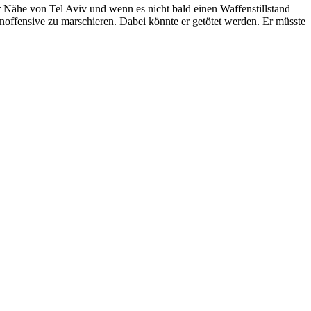
 Nähe von Tel Aviv und wenn es nicht bald ei­nen Waf­fen­still­stand
n­of­fen­si­ve zu mar­schie­ren. Da­bei könn­te er ge­tö­tet wer­den. Er müss­te