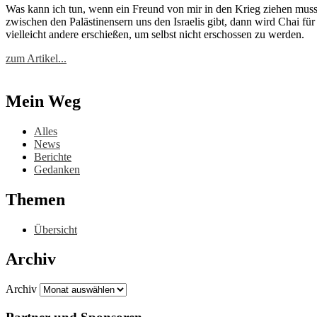
Was kann ich tun, wenn ein Freund von mir in den Krieg zie­hen muss? Da
zwi­schen den Pa­läs­ti­nen­sern uns den Is­rae­lis gibt, dann wird Chai für di
viel­leicht an­de­re er­schie­ßen, um selbst nicht er­schos­sen zu wer­den.
zum Artikel...
Mein Weg
Alles
News
Berichte
Gedanken
Themen
Übersicht
Archiv
Archiv