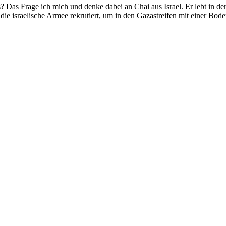
s Fra­ge ich mich und den­ke da­bei an Chai aus Is­ra­el. Er lebt in der
e is­rae­li­sche Ar­mee re­kru­tiert, um in den Ga­za­strei­fen mit ei­ner Bo­de