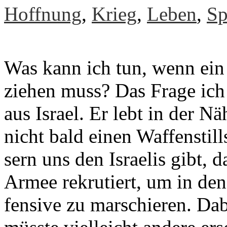
Hoffnung
,
Krieg
,
Leben
,
Sp
Was kann ich tun, wenn ein
zie­hen muss? Das Fra­ge ich
aus Is­ra­el. Er lebt in der
nicht bald ei­nen Waf­fen­still
sern uns den Is­rae­lis gibt, d
Ar­mee re­kru­tiert, um in den 
fen­si­ve zu mar­schie­ren. Da­