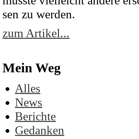
müss­te viel­leicht an­de­re er
sen zu wer­den.
zum Artikel...
Mein Weg
Alles
News
Berichte
Gedanken