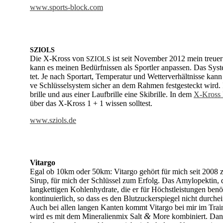
www.sports-block.com
SZIOLS
Die X-Kross von
ist seit No­vem­ber 2012 mein treu­er B
SZIOLS
kann es mei­nen Be­dürf­nis­sen als Sport­ler an­pas­sen. Das Sys­tem 
tet. Je nach Sport­art, Tem­pe­ra­tur und Wet­ter­ver­hält­nis­se kann 
ve Schlüs­sel­sys­tem si­cher an dem Rah­men fest­ge­steckt wird.
bril­le und aus ei­ner Lauf­bril­le eine Ski­bril­le. In dem
X-Kross 
über das X-Kross 1 + 1 wis­sen soll­test.
www.sziols.de
Vi­tar­go
Egal ob 10km oder 50km: Vi­tar­go ge­hört für mich seit 2008 zu
Si­rup, für mich der Schlüs­sel zum Er­folg. Das Amy­lo­pek­tin, d
lang­ket­ti­gen Koh­len­hy­dra­te, die er für Höchst­leis­tun­gen be
kon­ti­nu­ier­lich, so dass es den Blut­zu­cker­spie­gel nicht durch­e
Auch bei al­len lan­gen Kan­ten kommt Vi­tar­go bei mir im Trai­n
&
wird es mit dem Mi­ne­ra­li­en­mix Salt
More kom­bi­niert. Dank