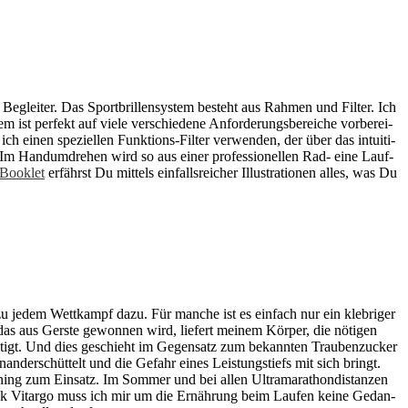
e­glei­ter. Das Sport­bril­len­sys­tem be­steht aus Rah­men und Fil­ter. Ich
ist per­fekt auf vie­le ver­schie­de­ne An­for­de­rungs­be­rei­che vor­be­rei­
ich ei­nen spe­zi­el­len Funk­ti­ons-Fil­ter ver­wen­den, der über das in­tui­ti­
 Im Hand­um­dre­hen wird so aus ei­ner pro­fes­sio­nel­len Rad- eine Lauf­
Book­let
er­fährst Du mit­tels ein­falls­rei­cher Il­lus­tra­tio­nen al­les, was Du
 je­dem Wett­kampf dazu. Für man­che ist es ein­fach nur ein kleb­ri­ger
as aus Gers­te ge­won­nen wird, lie­fert mei­nem Kör­per, die nö­ti­gen
­nö­tigt. Und dies ge­schieht im Ge­gen­satz zum be­kann­ten Trau­ben­zu­cker
in­an­der­schüt­telt und die Ge­fahr ei­nes Leis­tungs­tiefs mit sich bringt.
ing zum Ein­satz. Im Som­mer und bei al­len Ul­tra­ma­ra­thon­di­stan­zen
 Vi­tar­go muss ich mir um die Er­näh­rung beim Lau­fen kei­ne Ge­dan­