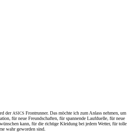
ied der
Frontrun­ner. Das möch­te ich zum An­lass neh­men, um
ASICS
a­ti­on, für neue Freund­schaf­ten, für span­nen­de Lauf­du­el­le, für neue
ün­schen kann, für die rich­ti­ge Klei­dung bei je­dem Wet­ter, für tol­le
u­me wahr ge­wor­den sind.