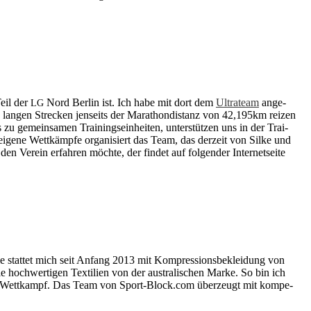
Teil der
Nord Ber­lin ist. Ich habe mit dort dem
Ul­tra­team
an­ge­
LG
ie lan­gen Stre­cken jen­seits der Ma­ra­thon­di­stanz von 42,195km rei­zen
zu ge­mein­sa­men Trai­nings­ein­hei­ten, un­ter­stüt­zen uns in der Trai­
ge­ne Wett­kämp­fe or­ga­ni­siert das Team, das der­zeit von Sil­ke und
 Ver­ein er­fah­ren möch­te, der fin­det auf fol­gen­der In­ter­net­sei­te
le stat­tet mich seit An­fang 2013 mit Kom­pres­si­ons­be­klei­dung von
ie hoch­wer­ti­gen Tex­ti­li­en von der aus­tra­li­schen Mar­ke. So bin ich
s­ten Wett­kampf. Das Team von Sport-Block.com über­zeugt mit kom­pe­