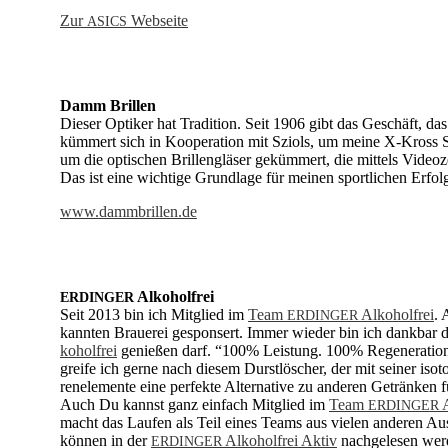
Zur
Web­sei­te
ASICS
Damm Bril­len
Die­ser Op­ti­ker hat Tra­di­ti­on. Seit 1906 gibt das Ge­schäft,
küm­mert sich in Ko­ope­ra­ti­on mit Szi­ols, um mei­ne X-Kross Spo
um die op­ti­schen Bril­len­glä­ser ge­küm­mert, die mit­tels Vi­deo­
Das ist eine wich­ti­ge Grund­la­ge für mei­nen sport­li­chen Er­fol
www.dammbrillen.de
Al­ko­hol­frei
ERDINGER
Seit 2013 bin ich Mit­glied im
Team
Al­ko­hol­frei
. 
ERDINGER
kann­ten Braue­rei ge­spon­sert. Im­mer wie­der bin ich dank­bar da
ko­hol­frei
ge­nie­ßen darf. “100% Leis­tung. 100% Re­ge­ne­ra­ti­on
grei­fe ich ger­ne nach die­sem Durst­lö­scher, der mit sei­ner iso
ren­ele­men­te eine per­fek­te Al­ter­na­ti­ve zu an­de­ren Ge­trän­ken f
Auch Du kannst ganz ein­fach Mit­glied im
Team
A
ERDINGER
macht das Lau­fen als Teil ei­nes Teams aus vie­len an­de­ren Aus­da
kön­nen in der
Al­ko­hol­frei Ak­tiv
nach­ge­le­sen we
ERDINGER