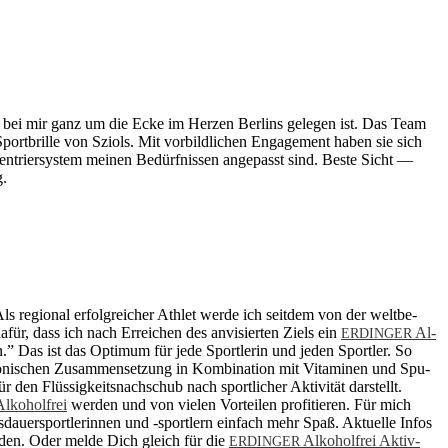
 das bei mir ganz um die Ecke im Her­zen Ber­lins ge­le­gen ist. Das Team
rt­bril­le von Szi­ols. Mit vor­bild­li­chen En­ga­ge­ment ha­ben sie sich
zen­trier­sys­tem mei­nen Be­dürf­nis­sen an­ge­passt sind. Bes­te Sicht —
g.
Als re­gio­nal er­folg­rei­cher Ath­let wer­de ich seit­dem von der welt­be­
­für, dass ich nach Er­rei­chen des an­vi­sier­ten Ziels ein
Al­
ERDINGER
.” Das ist das Op­ti­mum für jede Sport­le­rin und je­den Sport­ler. So
­to­ni­schen Zu­sam­men­set­zung in Kom­bi­na­ti­on mit Vit­ami­nen und Spu­
ür den Flüs­sig­keits­nach­schub nach sport­li­cher Ak­ti­vi­tät dar­stellt.
l­ko­hol­frei
wer­den und von vie­len Vor­tei­len pro­fi­tie­ren. Für mich
u­er­sport­le­rin­nen und -sport­lern ein­fach mehr Spaß. Ak­tu­el­le In­fos
r­den. Oder mel­de Dich gleich für die
Al­ko­hol­frei Ak­tiv-
ERDINGER