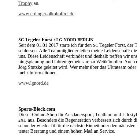
Tro­phy
an.
www.erdinger-alkoholfrei.de
Te­geler Forst /
SC
LG
NORD
BERLIN
Seit dem 01.01.2017 star­te ich für den
Te­geler Forst, der 
SC
schlos­sen. Alle Team­mit­glie­der tei­len mei­ne Lei­den­schaft: d
uns. Die­se Lei­den­schaft ver­bin­det und des­halb tref­fen wir uns 
nings­pla­nung und fah­ren ge­mein­sam zu Wett­kämp­fen. Auch ei­
Jörg Stutz­ke ge­lei­tet wird. Wer mehr über das Ul­tra­team oder den
mehr In­for­ma­tio­nen.
www.lgnord.de
Sports-Block.com
Die­ser On­line-Shop für Aus­dau­er­sport, Tri­ath­lon und Life­sty
aus. Be­son­ders die Re­ge­ne­ra­ti­on ver­bes­sert sich durch d
2XU
schnel­ler wie­der fit für die nächs­te Ein­heit oder den näch
ten­ter Be­ra­tung und ei­nem ho­hen Maß an Ser­vice.