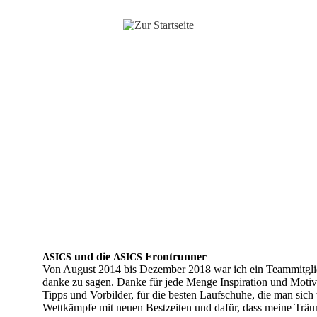
und die
Frontrun­ner
ASICS
ASICS
Von Au­gust 2014 bis De­zem­ber 2018 war ich ein Team­mit­gl
dan­ke zu sa­gen. Dan­ke für jede Men­ge In­spi­ra­ti­on und Mo­ti­v
Tipps und Vor­bil­der, für die bes­ten Lauf­schu­he, die man sich w
Wett­kämp­fe mit neu­en Best­zei­ten und da­für, dass mei­ne Trä