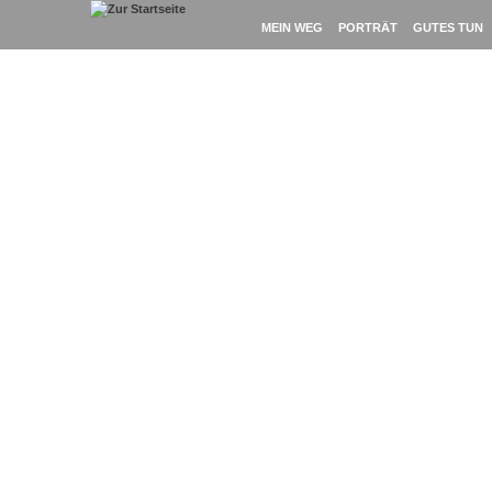
Loading Content . . .
MEIN WEG
PORTRÄT
GUTES TUN
THEMA: 100KM
Video: Zieleinlauf beim 100km-Lauf am Störi
1. April 2018
-
Themen:
100km
,
Berlin-Brandenburgische Meisterschaften
zum Artikel...
Fotos: Berlin-Brandenburgische Meisterschaf
1. April 2018
-
Themen:
100km
,
Berlin-Brandenburgische Meisterschaften
zum Artikel...
Bericht: Mein erster 100km-Lauf mit einem