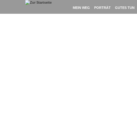
Loading Content . . .
MEIN WEG
PORTRÄT
GUTES TUN
BERICHT
Bericht: 50km-DM aus einer ungewohnten Pe
1. April 2019
-
Themen:
50km
,
Benedikt Hoffmann
,
Florian Neuschwander
Bräutigam
zum Artikel...
Bericht: Der Frankfurt-Marathon aus Sicht e
30. Oktober 2016
-
Themen:
ASICS Frontrunner
,
Frankfurt am Main
,
Mar
Uphoff
zum Artikel...