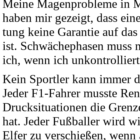
Mei­ne Ma­gen­pro­ble­me in
ha­ben mir ge­zeigt, dass eine
tung kei­ne Ga­ran­tie auf das 
ist. Schwä­che­pha­sen muss 
ich, wenn ich un­kon­trol­lie
Kein Sport­ler kann im­mer die
Je­der F1-Fah­rer muss­te Ren­
Druck­si­tua­tio­nen die Gren­
hat. Je­der Fuß­bal­ler wird wi
El­fer zu ver­schie­ßen, wenn