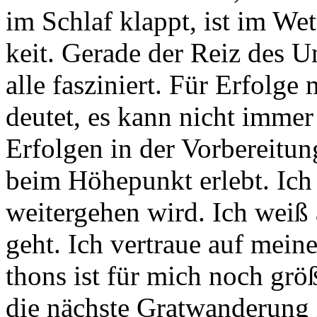
im Schlaf klappt, ist im Wett
keit. Ge­ra­de der Reiz des U
alle fas­zi­niert. Für Er­fol­ge
deu­tet, es kann nicht im­mer
Er­fol­gen in der Vor­be­rei­tung
beim Hö­he­punkt er­lebt. Ic
wei­ter­ge­hen wird. Ich weiß 
geht. Ich ver­traue auf mei­n
thons ist für mich noch grö­
die nächs­te Grat­wan­de­rung 