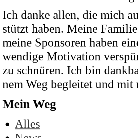
Ich dan­ke al­len, die mich au
stützt ha­ben. Mei­ne Fa­mi­li
mei­ne Spon­so­ren ha­ben ei­n
wen­di­ge Mo­ti­va­ti­on ver­sp
zu schnü­ren. Ich bin dank­ba
nem Weg be­glei­tet und mit m
Mein Weg
Al­les
News