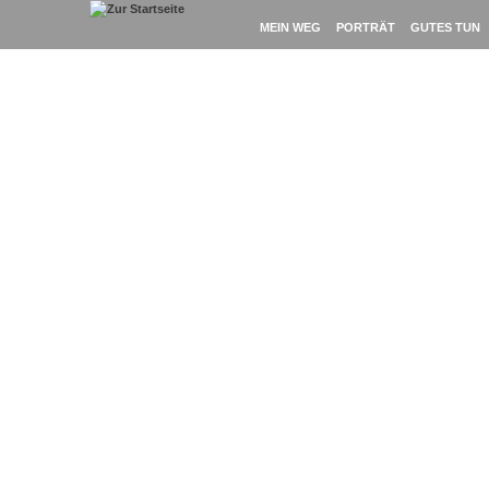
Loading Content . . .
MEIN WEG
PORTRÄT
GUTES TUN
Porträt-Foto
Foto: Nina Hansch